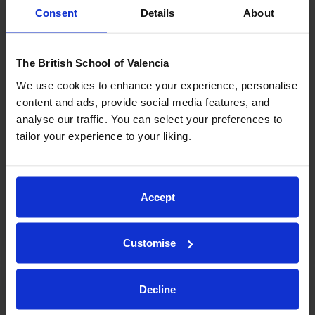
25/03/2025
Consent
Details
About
18 Técnicas de estudio y repaso
The British School of Valencia
para ser un alumno estrella
We use cookies to enhance your experience, personalise
¿Cómo se pueden sacar unos buenos
content and ads, provide social media features, and
resultados en exámenes? Aunque en ocasiones
analyse our traffic. You can select your preferences to
pueda parecer imposible, obtener unos buenos
tailor your experience to your liking.
resultados depende de vosotros y del camino
que elijáis a la hora de poneros a estudiar. Aquí
os mostramos algunas técnicas de...
Accept
Leer Más
Customise
Decline