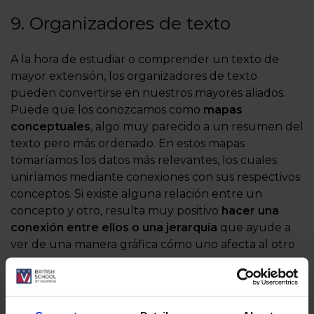
9. Organizadores de texto
A la hora de estudiar o comprender un texto de
mayor extensión, los organizadores de texto
pueden convertirse en nuestros mayores aliados.
Puede que los conozcamos como
mapas
conceptuales
, algo muy parecido a un resumen del
texto pero más ordenado. En estos mapas
tomaríamos los datos más relevantes, los cuales
uniríamos mediante conexiones con sus respectivos
conceptos. Si existe alguna relación entre un
concepto y otro, resulta muy positivo
hacer una
conexión entre ellos o una jerarquía
que ayude a
ver de una manera gráfica cómo uno afecta al otro
y viceversa.