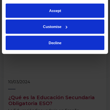
Leer Más
Accept
Customise
Decline
10/03/2024
¿Qué es la Educación Secundaria
Obligatoria ESO?