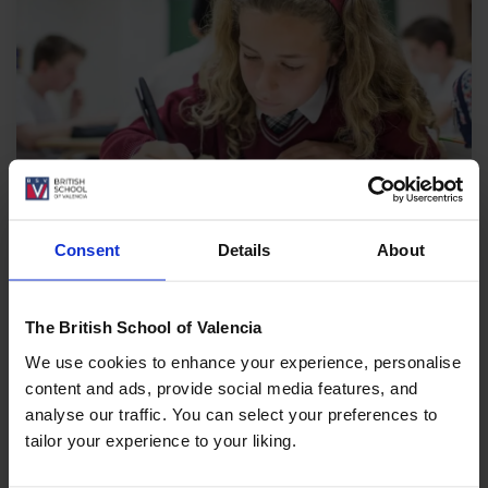
26/03/2024
Consent
Details
About
7 Consejos para la Vuelta al Cole
Tras estos meses de descanso vacacional, playa,
The British School of Valencia
piscina, sol, escapadas y demás actividades
We use cookies to enhance your experience, personalise
propias del verano, toca volver al colegio, pero,
content and ads, provide social media features, and
¿cómo lo ven los más pequeños? Debemos de
analyse our traffic. You can select your preferences to
ser conscientes que para ellos volver al colegio
tailor your experience to your liking.
y retomar...