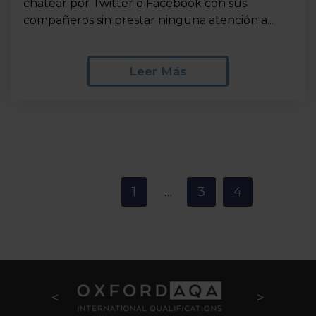
chatear por Twitter o Facebook con sus
compañeros sin prestar ninguna atención a...
Leer Más
<
1
3
4
…