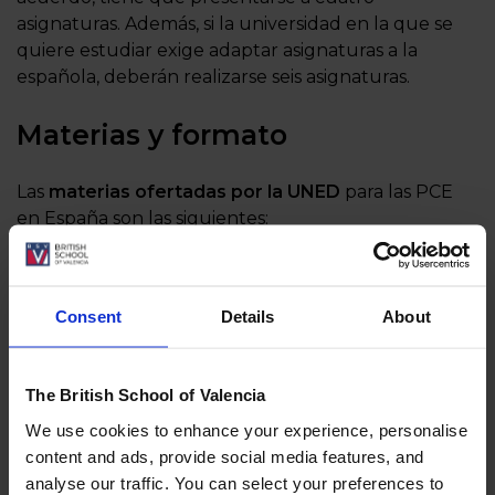
asignaturas. Además, si la universidad en la que se
quiere estudiar exige adaptar asignaturas a la
española, deberán realizarse seis asignaturas.
Materias y formato
Las
materias ofertadas por la UNED
para las PCE
en España son las siguientes:
Asignaturas troncales:
Historia de España,
Lengua Castellana y Literatura y Lengua
Consent
Details
About
Extranjera, entre las que el alumnos puede
escoger portugués, francés, inglés, italiano o
alemán.
The British School of Valencia
Asignaturas de modalidad:
Fundamentos del
We use cookies to enhance your experience, personalise
Arte, Matemáticas aplicadas a las Ciencias
content and ads, provide social media features, and
Sociales, Matemáticas II y Latín.
analyse our traffic. You can select your preferences to
Asignaturas opcionales:
Física, Química,