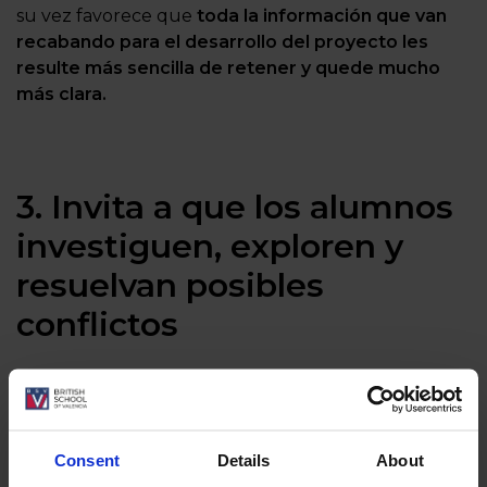
su vez favorece que
toda la información que van
recabando para el desarrollo del proyecto les
resulte más sencilla de retener y quede mucho
más clara.
3. Invita a que los alumnos
investiguen, exploren y
resuelvan posibles
conflictos
Como hemos comentado,
la atención, el interés y
las ganas de aprender se incrementan
de manera
notable. Con este sencillo método de aprendizaje
Consent
Details
About
que además requiere de mayor
pensamiento