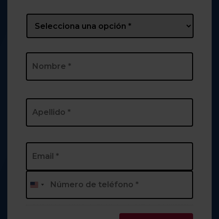
Prefix
*
Nombre
*
Nombre
Apellidos
Email
*
Phone
*
Estados
Unidos
+1