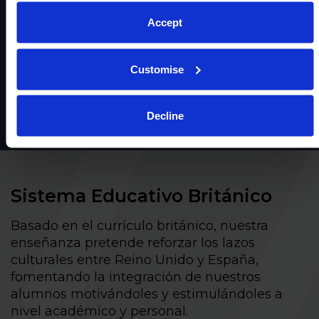
Accept
Customise
Decline
Sistema Educativo Británico
Basado en el currículo británico, nuestra
enseñanza pretende reforzar los lazos
culturales entre Reino Unido y España,
fomentando la integración de nuestros
alumnos motivándoles y estimulándoles a
nivel académico y personal.