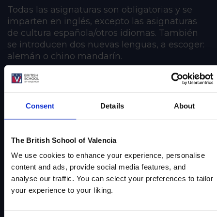
Todas las asignaturas son obligatorias y se
imparten en inglés, excepto las asignaturas
de cultura española/otros idiomas. También
se introducen dos nuevas lenguas, a escoger:
alemán o chino mandarín.
Esta es la última etapa de la educación
obligatoria en la que se prepara a los alumnos
para realizar los exámenes oficiales IGCSE -
Consent
Details
About
International General Certificate of Secondary
Education.
The British School of Valencia
We use cookies to enhance your experience, personalise
content and ads, provide social media features, and
analyse our traffic. You can select your preferences to tailor
your experience to your liking.